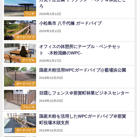
ろ
ベンチ
2020年3月12日
小松島市 八千代橋 ガードパイプ
2020年3月12日
ガードパイプ
オフィスの休憩所にテーブル・ベンチセッ
ト -木粉混錬のWPC-
テーブル
2020年2月17日
国産木粉活用WPCガードパイプ@藍場浜公園
2019年10月25日
ガードパイプ
目隠しフェンス＠那賀町林業ビジネスセンター
2019年10月25日
フェンス
国産木粉を活用したWPCガードパイプ＠那賀
町役場木頭支所
ガードパイプ
2019年10月25日