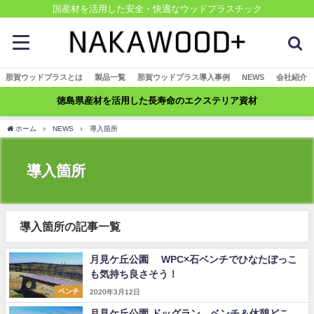
国産材を活用した安全・快適なウッドプラスチック
那賀ウッドプラスとは
製品一覧
那賀ウッドプラス導入事例
NEWS
会社紹介
徳島県産材を活用した長寿命のエクステリア資材
ホーム
NEWS
導入箇所
導入箇所
導入箇所の記事一覧
月見ケ丘公園 WPC×石ベンチでひなたぼっこ
も気持ち良さそう！
ベンチ
2020年3月12日
月見ケ丘公園 ドッグラン ベンチ＆休憩どこ