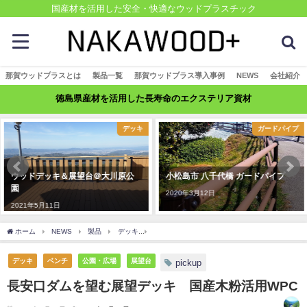
国産材を活用した安全・快適なウッドプラスチック
那賀ウッドプラスとは
製品一覧
那賀ウッドプラス導入事例
NEWS
会社紹介
徳島県産材を活用した長寿命のエクステリア資材
デッキ
ガードパイプ
ウッドデッキ＆展望台＠大川原公
小松島市 八千代橋 ガードパイプ
園
2020年3月12日
2021年5月11日
ホーム
NEWS
製品
デッキ
長安口ダムを望む展望デッキ 国産木粉活用WPC
デッキ
ベンチ
公園・広場
展望台
pickup
長安口ダムを望む展望デッキ 国産木粉活用WPC