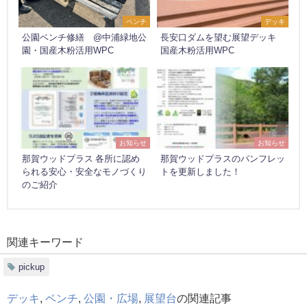
ベンチ
デッキ
公園ベンチ修繕 @中浦緑地公
長安口ダムを望む展望デッキ
園・国産木粉活用WPC
国産木粉活用WPC
お知らせ
お知らせ
那賀ウッドプラス 各所に認め
那賀ウッドプラスのパンフレッ
られる安心・安全なモノづくり
トを更新しました！
のご紹介
関連キーワード
pickup
デッキ
,
ベンチ
,
公園・広場
,
展望台
の関連記事