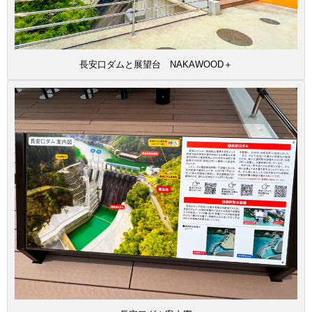
長安口ダムと展望台 NAKAWOOD＋