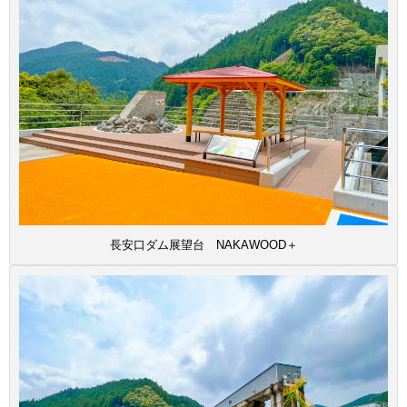
長安口ダム展望台 NAKAWOOD＋