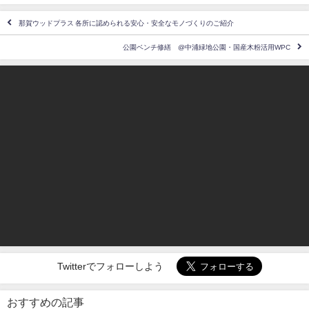
那賀ウッドプラス 各所に認められる安心・安全なモノづくりのご紹介
公園ベンチ修繕 @中浦緑地公園・国産木粉活用WPC
この記事が気に入ったら
フォローしよう
最新情報をお届けします
Twitterでフォローしよう
おすすめの記事