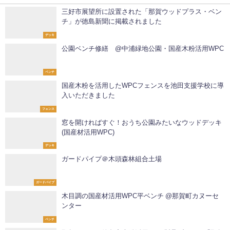
三好市展望所に設置された「那賀ウッドプラス・ベン
チ」が徳島新聞に掲載されました
デッキ
公園ベンチ修繕 @中浦緑地公園・国産木粉活用WPC
ベンチ
国産木粉を活用したWPCフェンスを池田支援学校に導
入いただきました
フェンス
窓を開ければすぐ！おうち公園みたいなウッドデッキ
(国産材活用WPC)
デッキ
ガードパイプ＠木頭森林組合土場
ガードパイプ
木目調の国産材活用WPC平ベンチ @那賀町カヌーセ
ンター
ベンチ