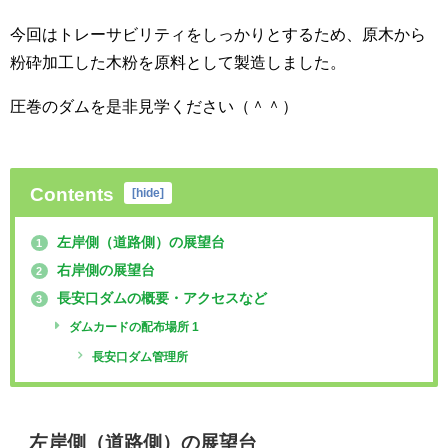
今回はトレーサビリティをしっかりとするため、原木から
粉砕加工した木粉を原料として製造しました。
圧巻のダムを是非見学ください（＾＾）
Contents
[
hide
]
左岸側（道路側）の展望台
1
右岸側の展望台
2
長安口ダムの概要・アクセスなど
3
ダムカードの配布場所 1
長安口ダム管理所
左岸側（道路側）の展望台