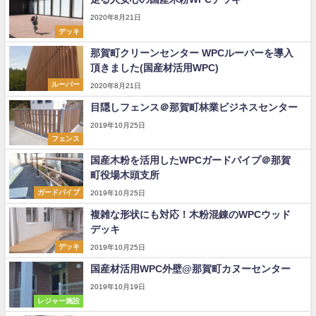
2020年8月21日
デッキ
那賀町クリーンセンター WPCルーバーを導入
頂きました(国産材活用WPC)
ルーバー
2020年8月21日
目隠しフェンス＠那賀町林業ビジネスセンター
2019年10月25日
フェンス
国産木粉を活用したWPCガードパイプ＠那賀
町役場木頭支所
ガードパイプ
2019年10月25日
複雑な形状にも対応！木粉混錬のWPCウッド
デッキ
デッキ
2019年10月25日
国産材活用WPC外壁@那賀町カヌーセンター
2019年10月19日
レジャー施設