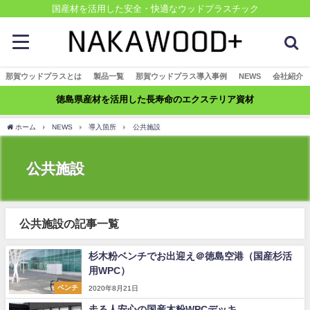
国産材を活用した安全・快適なウッドプラスチック
那賀ウッドプラスとは
製品一覧
那賀ウッドプラス導入事例
NEWS
会社紹介
徳島県産材を活用した長寿命のエクステリア資材
ホーム
NEWS
導入箇所
公共施設
公共施設
公共施設の記事一覧
杉木粉ベンチでお出迎え＠徳島空港（国産杉活
用WPC）
ベンチ
2020年8月21日
走る人安心の国産木粉WPCデッキ