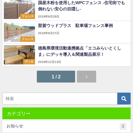
国産木粉を使用したWPCフェンス -住宅街でも
倒れない安心の目隠し-
フェンス
2019年9月29日
那賀ウッドプラス 駐車場フェンス事例
2019年9月27日
フェンス
徳島県環境活動連携拠点「エコみらいとくし
ま」にデッキ導入＆関連製品展示！
デッキ
2018年12月13日
1 / 2
カテゴリー
お知らせ
3