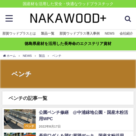
国産材を活用した安全・快適なウッドプラスチック
那賀ウッドプラスとは
製品一覧
那賀ウッドプラス導入事例
NEWS
会社紹介
徳島県産材を活用した長寿命のエクステリア資材
ホーム
NEWS
製品
ベンチ
ベンチ
ベンチの記事一覧
公園ベンチ修繕 @中浦緑地公園・国産木粉活
用WPC
ベンチ
2022年8月17日
長安口ダムを望む展望デッキ 国産木粉活用