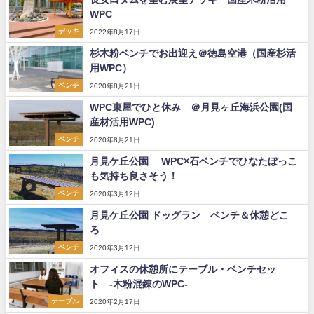
WPC
デッキ
2022年8月17日
杉木粉ベンチでお出迎え＠徳島空港（国産杉活
用WPC）
ベンチ
2020年8月21日
WPC東屋でひと休み ＠月見ヶ丘海浜公園(国
産材活用WPC)
ベンチ
2020年8月21日
月見ケ丘公園 WPC×石ベンチでひなたぼっこ
も気持ち良さそう！
ベンチ
2020年3月12日
月見ケ丘公園 ドッグラン ベンチ＆休憩どこ
ろ
ベンチ
2020年3月12日
オフィスの休憩所にテーブル・ベンチセッ
ト -木粉混錬のWPC-
テーブル
2020年2月17日