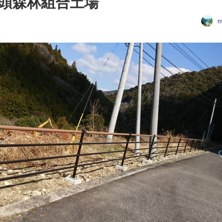
頭森林組合土場
n
日