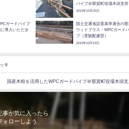
パイプ＠那賀町役場木頭支所
2019年10月25日
PCガードパイプ
国土交通省設置基準適合の那
園に導入いただき
ウッドプラス・WPCガード
プ（景観配慮型）
2016年10月13日
ッキ
国産木粉を活用したWPCガードパイプ＠那賀町役場木頭支
記事が気に入ったら
フォローしよう