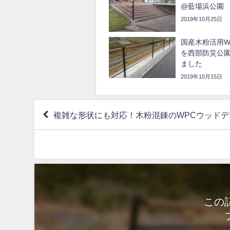
@藍場浜公園
2019年10月25日
国産木粉活用W
を西部防災公
ました
2019年10月15日
複雑な形状にも対応！木粉混錬のWPCウッドデ
この