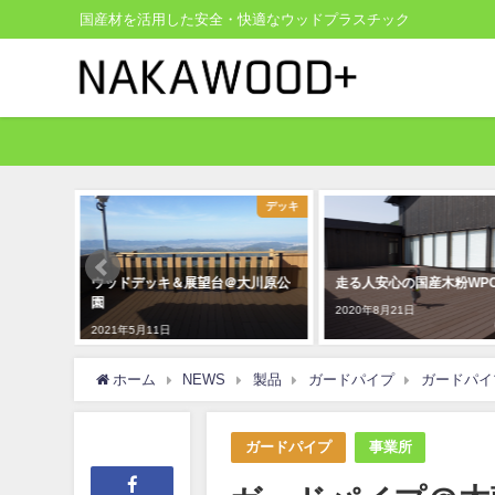
国産材を活用した安全・快適なウッドプラスチック
デッキ
デッキ
那賀ウッ
ウッドデッキ＆展望台＠大川原公
走る人安心の国産木粉WP
を導入頂
園
2020年8月21日
2021年5月11日
ホーム
NEWS
製品
ガードパイプ
ガードパイ
ガードパイプ
事業所