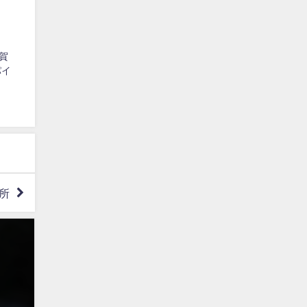
賀
パイ
所