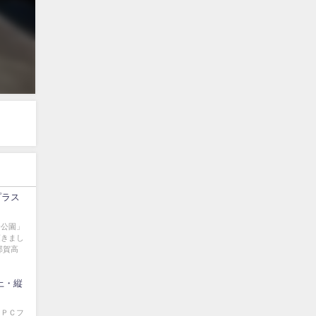
プラス
合公園」
頂きまし
那賀高
上・縦
ＷＰＣフ