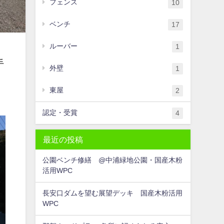
フェンス
10
ベンチ
17
ルーバー
1
手
外壁
1
東屋
2
認定・受賞
4
最近の投稿
公園ベンチ修繕 @中浦緑地公園・国産木粉
活用WPC
長安口ダムを望む展望デッキ 国産木粉活用
WPC