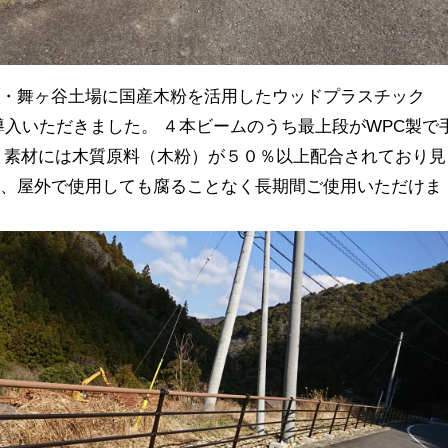
合・舞ヶ谷土場に国産木粉を活用したウッドプラスチック
導入いただきました。 ４本ビームのうち最上段がWPC製で
 素材には木質原料（木粉）が５０％以上配合されており見
が、屋外で使用しても腐ることなく長期間ご使用いただけま