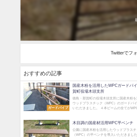
Twitter
おすすめの記事
国産木粉を活用したWPCガードパ
賀町役場木頭支所
徳島・那賀町の役場木頭支所に国産木粉を
ウッドプラスチック（WPC）のガードパ
ガードパイプ
いただきました。 ４本ビームの全てがWPC製
木目調の国産材活用WPC平ベンチ
公園に国産木粉を活用したウッドプラスチ
（WPC）の平ベンチを導入いただきました