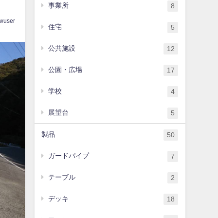
事業所
8
wuser
住宅
5
公共施設
12
公園・広場
17
学校
4
展望台
5
製品
50
ガードパイプ
7
テーブル
2
デッキ
18