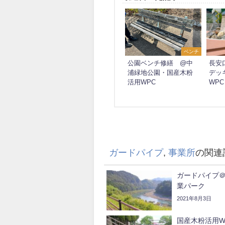
ベンチ
公園ベンチ修繕 @中
長安
浦緑地公園・国産木粉
デッ
活用WPC
WPC
ガードパイプ
,
事業所
の関連
ガードパイプ
業パーク
2021年8月3日
国産木粉活用W