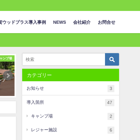
賀ウッドプラス導入事例
NEWS
会社紹介
お問合せ
ャンプ場
ベンチ
ガー
カテゴリー
ンプ
ベンチ改修事例 -木製の座板を交
小松島市 八千代橋 ガードパ
換し低コストで賑わいづくりに貢
お知らせ
3
2020年3月12日
献-
2019年9月27日
導入箇所
47
キャンプ場
2
レジャー施設
6