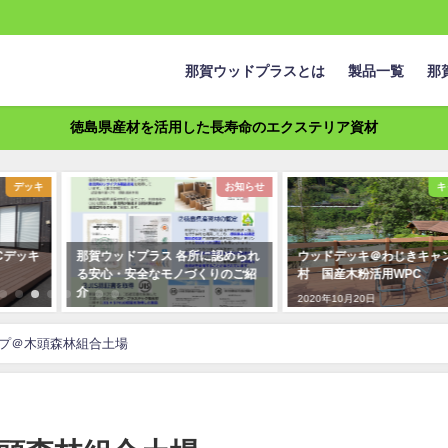
那賀ウッドプラスとは
製品一覧
那
徳島県産材を活用した長寿命のエクステリア資材
デッキ
お知らせ
キ
Cデッキ
那賀ウッドプラス 各所に認められ
ウッドデッキ＠わじきキャ
る安心・安全なモノづくりのご紹
村 国産木粉活用WPC
介
2020年10月20日
2021年9月3日
プ＠木頭森林組合土場