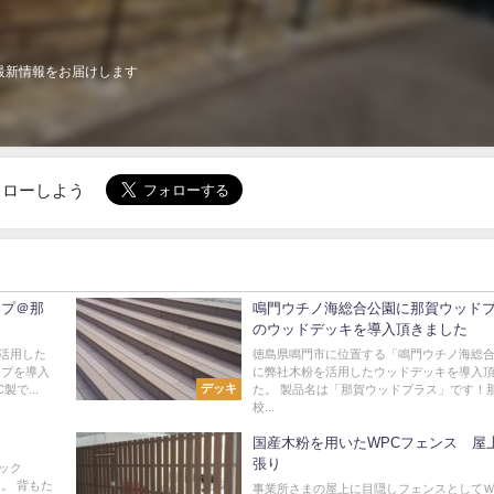
最新情報をお届けします
でフォローしよう
イプ＠那
鳴門ウチノ海総合公園に那賀ウッド
のウッドデッキを導入頂きました
活用した
徳島県鳴門市に位置する「鳴門ウチノ海総
イプを導入
に弊社木粉を活用したウッドデッキを導入
デッキ
で...
た。 製品名は「那賀ウッドプラス」です！
校...
国産木粉を用いたWPCフェンス 屋
張り
ック
。 背もた
事業所さまの屋上に目隠しフェンスとして