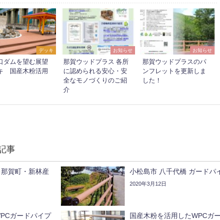
デッキ
お知らせ
お知らせ
口ダムを望む展望
那賀ウッドプラス 各所
那賀ウッドプラスのパ
キ 国産木粉活用
に認められる安心・安
ンフレットを更新しま
全なモノづくりのご紹
した！
介
記事
＠那賀町・新林産
小松島市 八千代橋 ガードパ
2020年3月12日
PCガードパイプ
国産木粉を活用したWPCガ