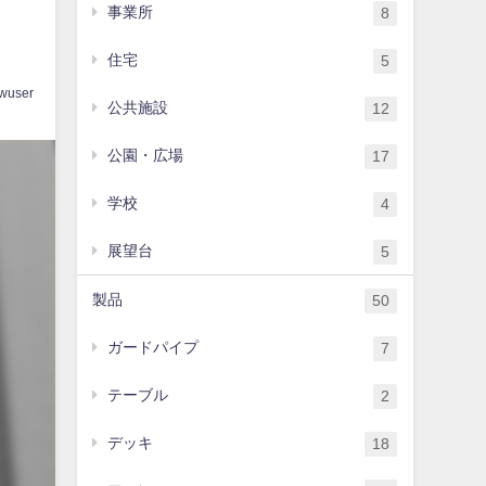
ま
事業所
8
住宅
5
wuser
公共施設
12
公園・広場
17
学校
4
展望台
5
製品
50
ガードパイプ
7
テーブル
2
デッキ
18