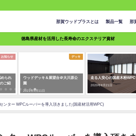
那賀ウッドプラスとは
製品一覧
那
徳島県産材を活用した長寿命のエクステリア資材
デッキ
デッキ
ドデッキ＆展望台＠大川原公
走る人安心の国産木粉WPCデッキ
ウッ
村 国
2020年8月21日
年5月11日
2020
センター WPCルーバーを導入頂きました(国産材活用WPC)