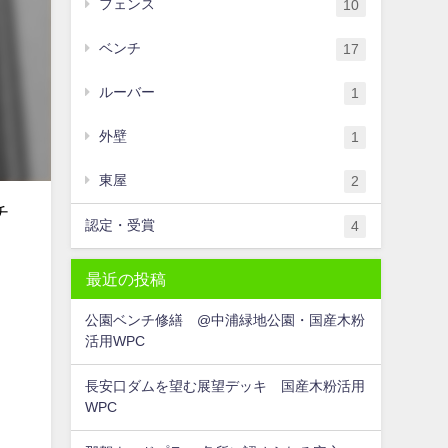
フェンス
10
ベンチ
17
ルーバー
1
外壁
1
東屋
2
チ
認定・受賞
4
最近の投稿
公園ベンチ修繕 @中浦緑地公園・国産木粉
活用WPC
長安口ダムを望む展望デッキ 国産木粉活用
WPC