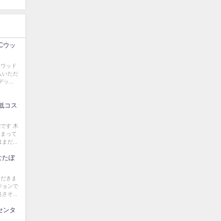
Cウッ
たウッド
入いただ
...
低コス
です 木
しまって
だ...
なたぼ
ただきま
ジョンで
そ...
センタ