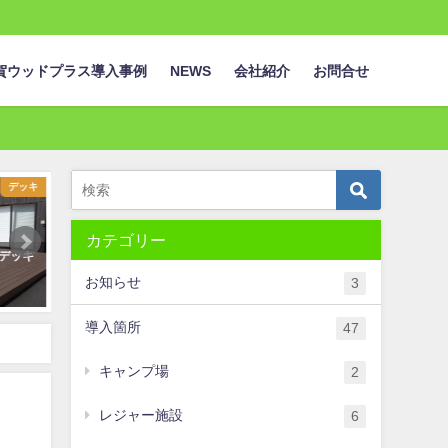
賀ウッドプラス導入事例
NEWS
会社紹介
お問合せ
キャンプ場
カテゴリー
ドデッキ＠わじきキャンプ
産木粉活用WPC
お知らせ
3
年10月20日
導入箇所
47
キャンプ場
2
レジャー施設
6