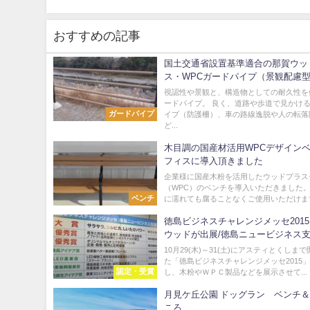
おすすめの記事
国土交通省設置基準適合の那賀ウッ
ス・WPCガードパイプ（景観配慮
視認性や景観と、構造物としての耐久性を
ードパイプ。 良く、道路や歩道で見かけ
ガードパイプ
イプ（防護柵）、車の路線逸脱や人の転落
ど...
木目調の国産材活用WPCデザインベ
フィスに導入頂きました
企業様に国産木粉を活用したウッドプラス
（WPC）のベンチを導入いただきました。
ベンチ
に濡れても腐ることなくご使用いただけます。
徳島ビジネスチャレンジメッセ201
ウッドが出展/徳島ニュービジネス
賞！
10月29(木)～31(土)にアスティとくしま
た「徳島ビジネスチャレンジメッセ2015
認定・受賞
し、木粉やＷＰＣ製品などを展示させて...
月見ケ丘公園 ドッグラン ベンチ
ころ