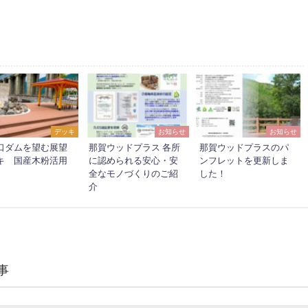
デッキ
お知らせ
お知らせ
口ダムを望む展望
那賀ウッドプラス 各所
那賀ウッドプラスのパ
キ 国産木粉活用
に認められる安心・安
ンフレットを更新しま
全なモノづくりのご紹
した！
介
事