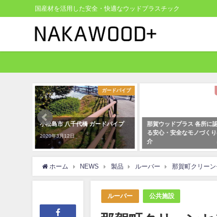
国産材を活用した安全・快適なウッドプラスチック
ガードパイプ
お知らせ
島市 八千代橋 ガードパイプ
那賀ウッドプラス 各所に認められ
ウッ
る安心・安全なモノづくりのご紹
園
0年3月12日
介
2021
2021年9月3日
ホーム
NEWS
製品
ルーバー
那賀町クリーン
ルーバー
公共施設