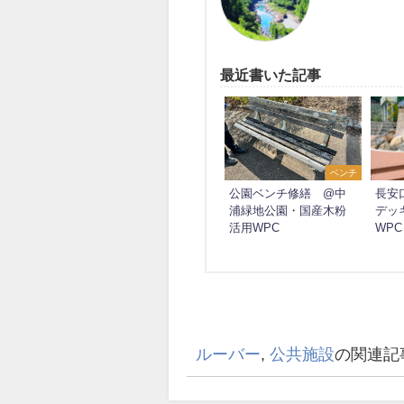
最近書いた記事
ベンチ
公園ベンチ修繕 @中
長安
浦緑地公園・国産木粉
デッ
活用WPC
WPC
ルーバー
,
公共施設
の関連記