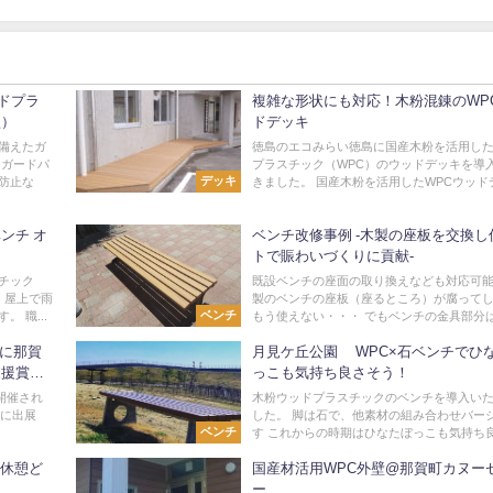
ドプラ
複雑な形状にも対応！木粉混錬のWP
型）
ドデッキ
備えたガ
徳島のエコみらい徳島に国産木粉を活用し
るガードパ
プラスチック（WPC）のウッドデッキを導
デッキ
防止な
きました。 国産木粉を活用したWPCウッドデッ
ンチ オ
ベンチ改修事例 -木製の座板を交換し
トで賑わいづくりに貢献-
チック
既設ベンチの座面の取り換えなども対応可能
 屋上で雨
製のベンチの座板（座るところ）が腐って
ベンチ
 職...
もう使えない・・・ でもベンチの金具部分はま
5に那賀
月見ケ丘公園 WPC×石ベンチでひ
支援賞受
っこも気持ち良さそう！
で開催され
木粉ウッドプラスチックのベンチを導入い
」に出展
した。 脚は石で、他素材の組み合わせバー
ベンチ
す これからの時期はひなたぼっこも気持ち良さ
＆休憩ど
国産材活用WPC外壁@那賀町カヌー
ー