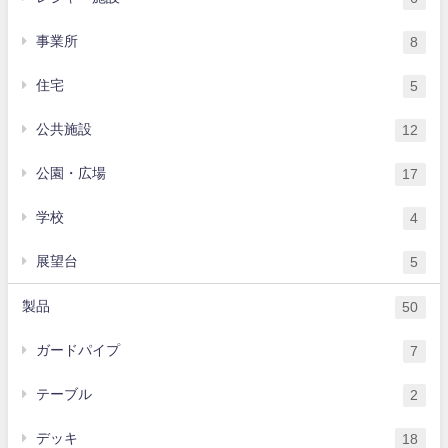
事業所
8
住宅
5
公共施設
12
公園・広場
17
学校
4
展望台
5
製品
50
ガードパイプ
7
テーブル
2
デッキ
18