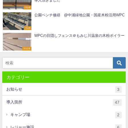
導入頂きました
ベンチ
公園ベンチ修繕 @中浦緑地公園・国産木粉活用WPC
ベンチ
WPCの目隠しフェンス＠もみじ川温泉の木粉ボイラー
フェンス
カテゴリー
お知らせ
3
導入箇所
47
キャンプ場
2
レジャー施設
6