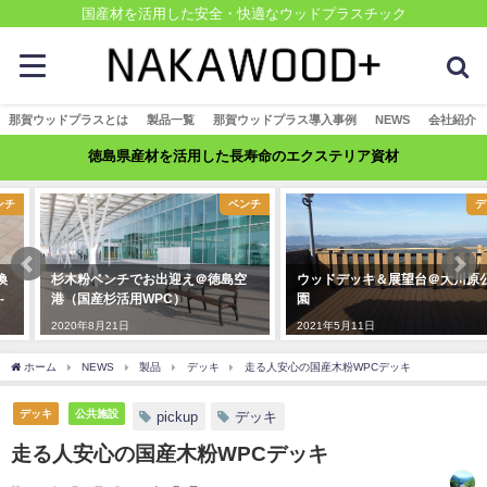
国産材を活用した安全・快適なウッドプラスチック
那賀ウッドプラスとは
製品一覧
那賀ウッドプラス導入事例
NEWS
会社紹介
徳島県産材を活用した長寿命のエクステリア資材
ベンチ
デッキ
杉木粉ベンチでお出迎え＠徳島空
ウッドデッキ＆展望台＠大川原公
港（国産杉活用WPC）
園
2020年8月21日
2021年5月11日
ホーム
NEWS
製品
デッキ
走る人安心の国産木粉WPCデッキ
デッキ
公共施設
pickup
デッキ
走る人安心の国産木粉WPCデッキ