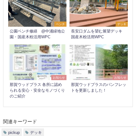
ベンチ
デッキ
公園ベンチ修繕 @中浦緑地公
長安口ダムを望む展望デッキ
園・国産木粉活用WPC
国産木粉活用WPC
お知らせ
お知らせ
那賀ウッドプラス 各所に認め
那賀ウッドプラスのパンフレッ
られる安心・安全なモノづくり
トを更新しました！
のご紹介
関連キーワード
pickup
デッキ