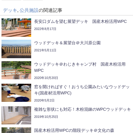
デッキ
,
公共施設
の関連記事
長安口ダムを望む展望デッキ 国産木粉活用WPC
2022年8月17日
ウッドデッキ＆展望台＠大川原公園
2021年5月11日
ウッドデッキ＠わじきキャンプ村 国産木粉活用
WPC
2020年10月20日
窓を開ければすぐ！おうち公園みたいなウッドデッ
キ(国産材活用WPC)
2020年5月2日
複雑な形状にも対応！木粉混錬のWPCウッドデッキ
2019年10月25日
国産木粉活用WPCの階段デッキ＠文化の森