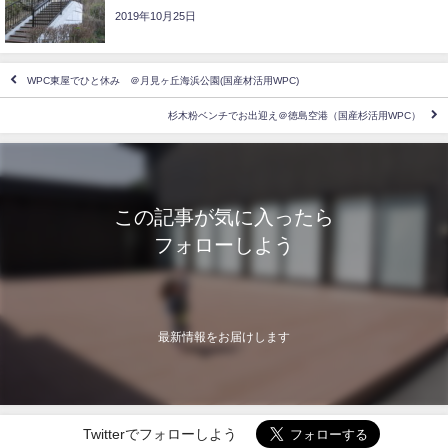
2019年10月25日
WPC東屋でひと休み ＠月見ヶ丘海浜公園(国産材活用WPC)
杉木粉ベンチでお出迎え＠徳島空港（国産杉活用WPC）
この記事が気に入ったら
フォローしよう
最新情報をお届けします
Twitterでフォローしよう