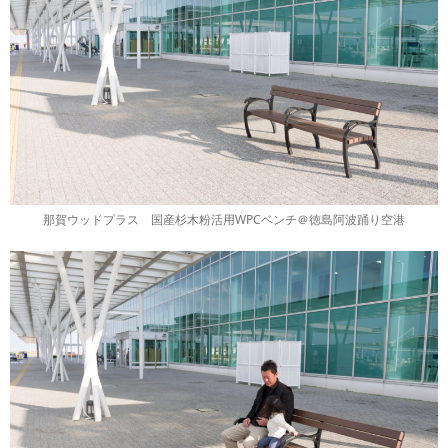
那賀ウッドプラス 国産杉木粉活用WPCベンチ＠徳島阿波踊り空港