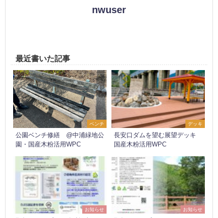
nwuser
最近書いた記事
ベンチ
デッキ
公園ベンチ修繕 @中浦緑地公
長安口ダムを望む展望デッキ
園・国産木粉活用WPC
国産木粉活用WPC
お知らせ
お知らせ