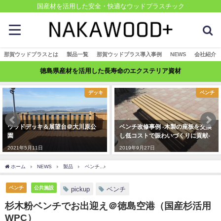
国産材を活用した安全・快適なウッドプラスチック
那賀ウッドプラスとは
製品一覧
那賀ウッドプラス導入事例
NEWS
会社紹介
徳島県産材を活用した長寿命のエクステリア資材
デッキ
ベンチ
ウッドデッキ＆展望台＠大川原公
ベンチ改修事例 -木製の座板を交換
園
し低コストで賑わいづくりに貢献-
2021年5月11日
2019年9月27日
ホーム
NEWS
製品
ベンチ
杉木粉ベンチでお出迎え＠徳島空港（国産杉活用
ベンチ
公共施設
pickup
ベンチ
杉木粉ベンチでお出迎え＠徳島空港（国産杉活用
WPC）