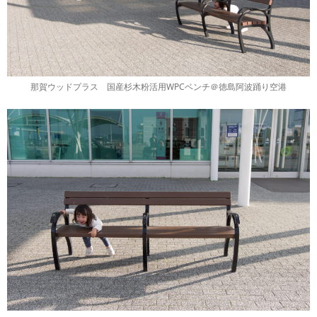
那賀ウッドプラス 国産杉木粉活用WPCベンチ＠徳島阿波踊り空港