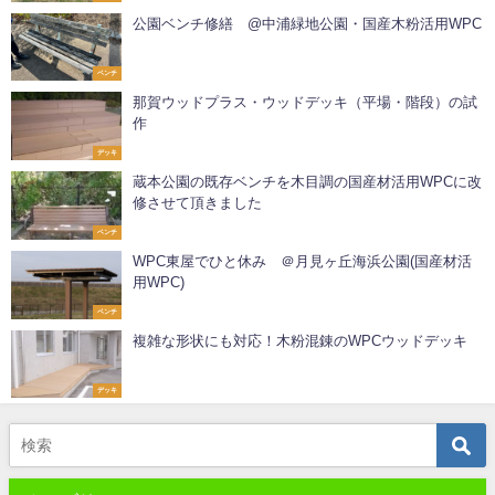
公園ベンチ修繕 @中浦緑地公園・国産木粉活用WPC
ベンチ
那賀ウッドプラス・ウッドデッキ（平場・階段）の試
作
デッキ
蔵本公園の既存ベンチを木目調の国産材活用WPCに改
修させて頂きました
ベンチ
WPC東屋でひと休み ＠月見ヶ丘海浜公園(国産材活
用WPC)
ベンチ
複雑な形状にも対応！木粉混錬のWPCウッドデッキ
デッキ