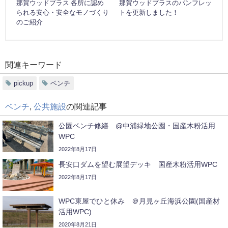
那賀ウッドプラス 各所に認め
那賀ウッドプラスのパンフレッ
られる安心・安全なモノづくり
トを更新しました！
のご紹介
関連キーワード
pickup
ベンチ
ベンチ
,
公共施設
の関連記事
公園ベンチ修繕 @中浦緑地公園・国産木粉活用
WPC
2022年8月17日
長安口ダムを望む展望デッキ 国産木粉活用WPC
2022年8月17日
WPC東屋でひと休み ＠月見ヶ丘海浜公園(国産材
活用WPC)
2020年8月21日