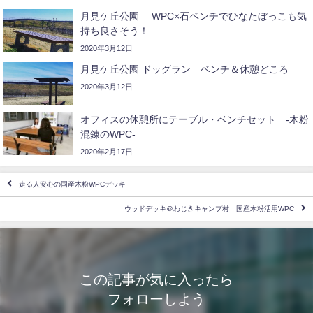
月見ケ丘公園 WPC×石ベンチでひなたぼっこも気
持ち良さそう！
2020年3月12日
月見ケ丘公園 ドッグラン ベンチ＆休憩どころ
2020年3月12日
オフィスの休憩所にテーブル・ベンチセット -木粉
混錬のWPC-
2020年2月17日
走る人安心の国産木粉WPCデッキ
ウッドデッキ＠わじきキャンプ村 国産木粉活用WPC
この記事が気に入ったら
フォローしよう