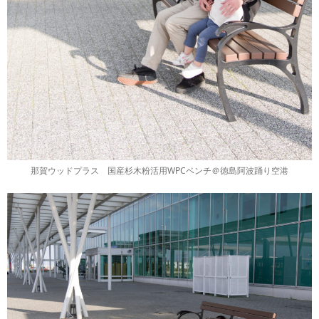
那賀ウッドプラス 国産杉木粉活用WPCベンチ＠徳島阿波踊り空港