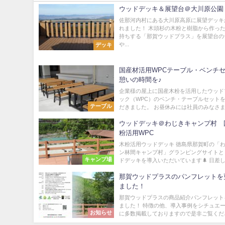
ウッドデッキ＆展望台＠大川原公園
佐那河内村にある大川原高原に展望デッキ
れました！ 木頭杉の木粉と樹脂から作っ
持ちする「那賀ウッドプラス」を展望台の
や...
デッキ
国産材活用WPCテーブル・ベンチ
憩いの時間を♪
企業様の屋上に国産木粉を活用したウッド
ック（WPC）のベンチ・テーブルセット
テーブル
だきました。 お昼休みには社員のみなさまが
ウッドデッキ＠わじきキャンプ村 
粉活用WPC
木粉活用ウッドデッキ 徳島県那賀町の「
ン林間キャンプ村」グランピングサイトと
キャンプ場
ドデッキを導入いただいています🌲 日差しを
那賀ウッドプラスのパンフレットを
ました！
那賀ウッドプラスの商品紹介パンフレット
ました！ 特徴の他、導入事例をシチュエ
お知らせ
に多数掲載しておりますので是非ご覧ください