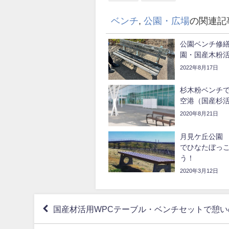
ベンチ
,
公園・広場
の関連記
公園ベンチ修
園・国産木粉活
2022年8月17日
杉木粉ベンチ
空港（国産杉活
2020年8月21日
月見ケ丘公園 
でひなたぼっ
う！
2020年3月12日
国産材活用WPCテーブル・ベンチセットで憩い