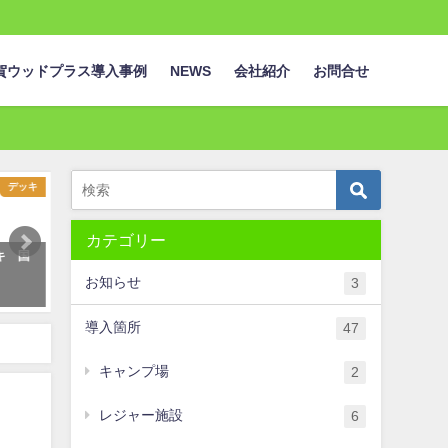
賀ウッドプラス導入事例
NEWS
会社紹介
お問合せ
キャンプ場
フェンス
カテゴリー
きキャンプ
国産木粉を使用したWPCフェンス
鳴門ウチノ海総合公
C
-住宅街でも倒れない安心の目隠
ドプラスのウッドデ
お知らせ
3
し-
きました
2019年9月29日
2019年10月8日
導入箇所
47
キャンプ場
2
レジャー施設
6