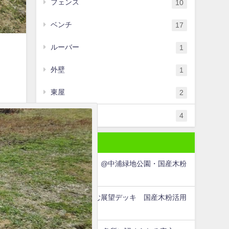
フェンス
10
ベンチ
17
ルーバー
1
外壁
1
東屋
2
認定・受賞
4
最近の投稿
公園ベンチ修繕 @中浦緑地公園・国産木粉
活用WPC
長安口ダムを望む展望デッキ 国産木粉活用
WPC