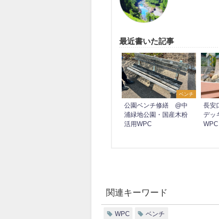
最近書いた記事
ベンチ
公園ベンチ修繕 @中
長安
浦緑地公園・国産木粉
デッ
活用WPC
WPC
関連キーワード
WPC
ベンチ