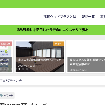
那賀ウッドプラスとは
製品一覧
那
徳島県産材を活用した長寿命のエクステリア資材
デッキ
デッキ
粉WPCデッキ
長安口ダムを望む展望デッキ 国
ウッドデッキ＠わじ
産木粉活用WPC
村 国産木粉活用WP
2022年8月17日
2020年10月20日
用WPC平ベンチ
ベンチ