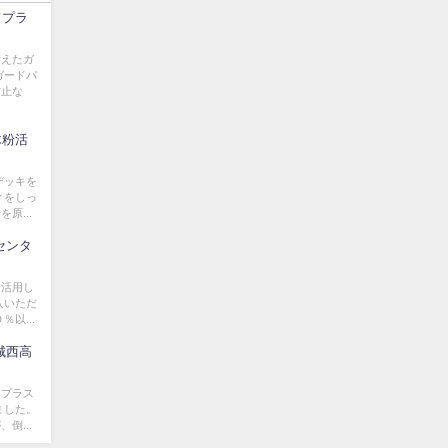
ドプラ
）
備えたガ
ガードパ
防止な
木粉活
デッキを
ィをしっ
原...
センタ
を活用し
入いただ
以...
城西高
ドプラス
ました。
倒...