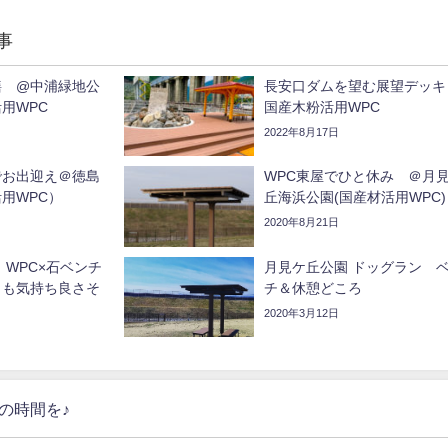
事
繕 @中浦緑地公
長安口ダムを望む展望デッ
用WPC
国産木粉活用WPC
2022年8月17日
でお出迎え＠徳島
WPC東屋でひと休み ＠月
用WPC）
丘海浜公園(国産材活用WPC)
2020年8月21日
WPC×石ベンチ
月見ケ丘公園 ドッグラン 
こも気持ち良さそ
チ＆休憩どころ
2020年3月12日
の時間を♪