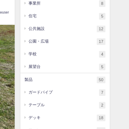
事業所
8
wuser
住宅
5
公共施設
12
公園・広場
17
学校
4
展望台
5
製品
50
ガードパイプ
7
テーブル
2
デッキ
18