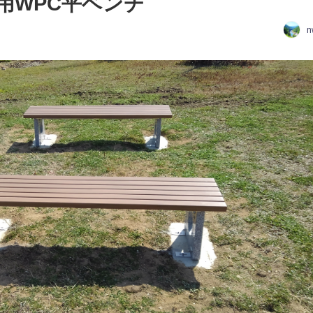
用WPC平ベンチ
n
日