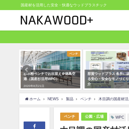
国産材を活用した安全・快適なウッドプラスチック
ベンチ
お知らせ
出迎え＠徳島空
那賀ウッドプラス 各所に認められ
走る人安心の国産木
C）
る安心・安全なモノづくりのご紹
2020年8月21日
介
2021年9月3日
ホーム
NEWS
製品
ベンチ
木目調の国産材活
ベンチ
公園・広場
WPC