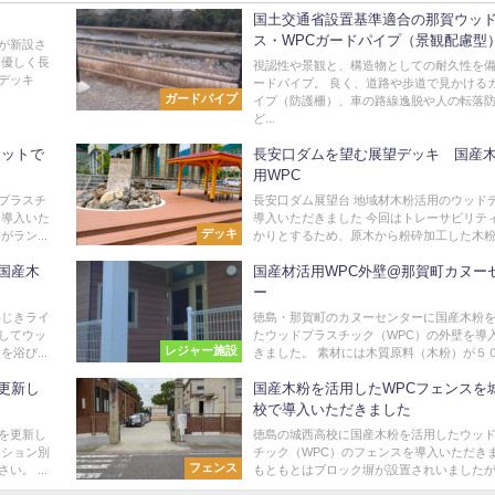
国土交通省設置基準適合の那賀ウッ
ス・WPCガードパイプ（景観配慮型
が新設さ
た優しく長
視認性や景観と、構造物としての耐久性を
デッキ
ードパイプ。 良く、道路や歩道で見かける
ガードパイプ
イプ（防護柵）、車の路線逸脱や人の転落
ど...
セットで
長安口ダムを望む展望デッキ 国産
用WPC
プラスチ
長安口ダム展望台 地域材木粉活用のウッド
を導入いた
導入いただきました 今回はトレーサビリテ
デッキ
ラン...
かりとするため、原木から粉砕加工した木粉を
国産木
国産材活用WPC外壁@那賀町カヌー
ー
わじきライ
徳島・那賀町のカヌーセンターに国産木粉
してウッ
たウッドプラスチック（WPC）の外壁を導
レジャー施設
浴び...
きました。 素材には木質原料（木粉）が５０％
更新し
国産木粉を活用したWPCフェンスを
校で導入いただきました
を更新し
徳島の城西高校に国産木粉を活用したウッ
ーション別
チック（WPC）のフェンスを導入いただき
フェンス
。 ...
もともとはブロック塀が設置されいましたが、