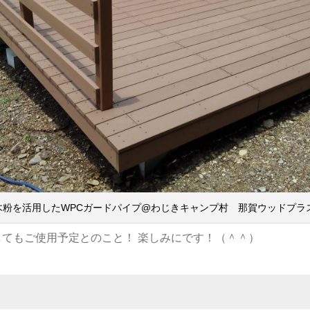
木粉を活用したWPCガードパイプ@わじきキャンプ村 那賀ウッドプラ
てもご使用予定とのこと！ 楽しみにです！（＾＾）