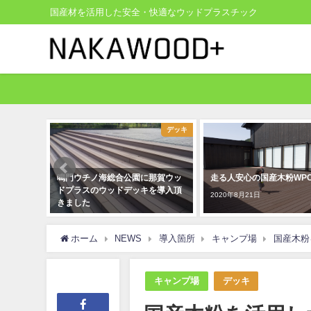
国産材を活用した安全・快適なウッドプラスチック
デッキ
デッキ
総合公園に那賀ウッ
走る人安心の国産木粉WPCデッキ
ベンチ改修事例
ッドデッキを導入頂
換し低コストで
2020年8月21日
献-
2019年9月27日
ホーム
NEWS
導入箇所
キャンプ場
国産木粉
キャンプ場
デッキ