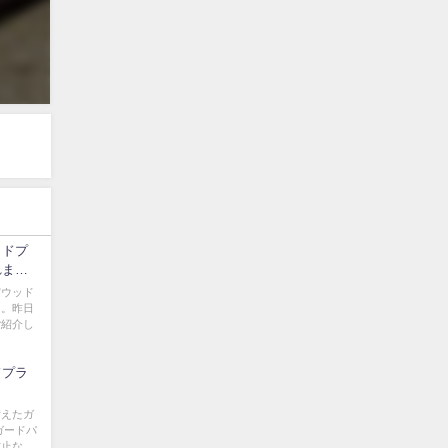
ッドプ
れまし
賀ウッド
た。昨日
ご紹介し
ドプラ
）
備えたガ
ガードパ
防止な