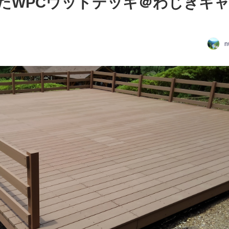
たWPCウッドデッキ＠わじきキ
n
日