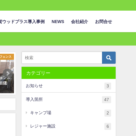
賀ウッドプラス導入事例
NEWS
会社紹介
お問合せ
ベンチ
デッキ
カテゴリー
お出迎え＠徳島空
ウッドデッキ＆展望台＠大川原公
長安口ダムを望
WPC）
園
産木粉活用WPC
お知らせ
3
2021年5月11日
2022年8月17日
導入箇所
47
キャンプ場
2
レジャー施設
6