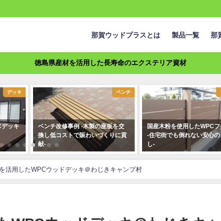
那賀ウッドプラスとは
製品一覧
那
徳島県産材を活用した長寿命のエクステリア資材
ベンチ
フェンス
 -木製の座板を交
国産木粉を使用したWPCフェンス
杉木粉ベンチで
賑わいづくりに貢
-住宅街でも倒れない安心の目隠
港（国産杉活用
し-
2020年8月21日
2019年9月29日
を活用したWPCウッドデッキ＠わじきキャンプ村