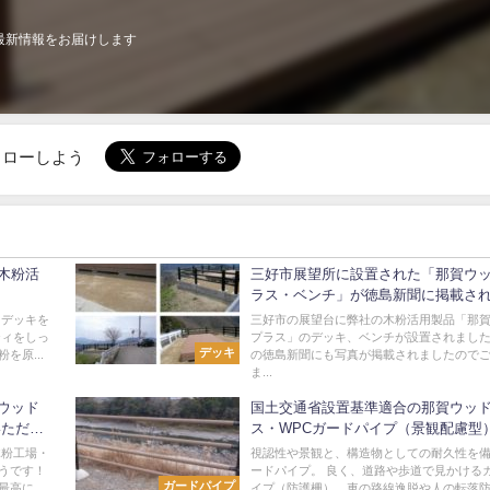
最新情報をお届けします
でフォローしよう
木粉活
三好市展望所に設置された「那賀ウ
ラス・ベンチ」が徳島新聞に掲載さ
た
ドデッキを
三好市の展望台に弊社の木粉活用製品「那
ティをしっ
プラス」のデッキ、ベンチが設置されまし
デッキ
を原...
の徳島新聞にも写真が掲載されましたので
ま...
ウッド
国土交通省設置基準適合の那賀ウッ
いただき
ス・WPCガードパイプ（景観配慮型
木粉工場・
視認性や景観と、構造物としての耐久性を
うです！
ードパイプ。 良く、道路や歩道で見かける
ガードパイプ
最高に
イプ（防護柵）、車の路線逸脱や人の転落