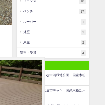
フェンス
10
ベンチ
17
ルーバー
1
外壁
1
東屋
2
認定・受賞
4
最近の投稿
公園ベンチ修繕 @中浦緑地公園・国産木粉
活用WPC
長安口ダムを望む展望デッキ 国産木粉活用
WPC