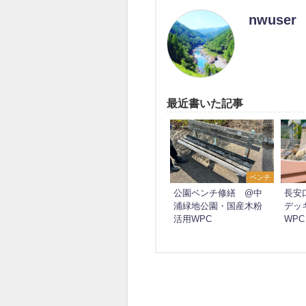
nwuser
最近書いた記事
ベンチ
公園ベンチ修繕 @中
長安
浦緑地公園・国産木粉
デッ
活用WPC
WPC