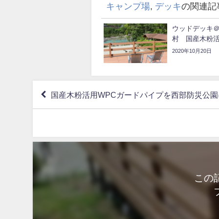
キャンプ場
,
デッキ
の関連記
ウッドデッキ
村 国産木粉活
2020年10月20日
国産木粉活用WPCガードパイプを西部防災公
この