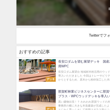
Twitter
おすすめの記事
長安口ダムを望む展望デッキ 国産
用WPC
長安口ダム展望台 地域材木粉活用のウッ
導入いただきました 今回はトレーサビリ
デッキ
かりとするため、原木から粉砕加工した木粉
那賀町林業ビジネスセンターに那賀
プラス・WPCウッドデッキを導入
ました
黒い建物出現！？ われわれ那賀ウッドの
事務所の横に大きな木造建築が完成したよ
デッキ
とにかく黒い！そして前面はガラス張り！