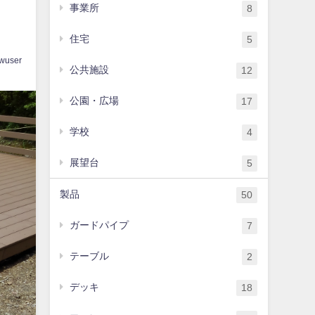
ャ
事業所
8
住宅
5
wuser
公共施設
12
公園・広場
17
学校
4
展望台
5
製品
50
ガードパイプ
7
テーブル
2
デッキ
18