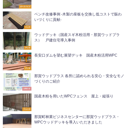
ガードパイプ
ベンチ改修事例 -木製の座板を交換し低コストで賑わ
いづくりに貢献-
ベンチ
ウッドデッキ（国産スギ木粉活用・那賀ウッドプラ
ス） 戸建住宅導入事例
デッキ
長安口ダムを望む展望デッキ 国産木粉活用WPC
デッキ
那賀ウッドプラス 各所に認められる安心・安全なモノ
づくりのご紹介
お知らせ
国産木粉を用いたWPCフェンス 屋上・縦張り
フェンス
那賀町林業ビジネスセンターに那賀ウッドプラス・
WPCウッドデッキを導入いただきました