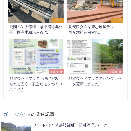
ベンチ
デッキ
公園ベンチ修繕 @中浦緑地公
長安口ダムを望む展望デッキ
園・国産木粉活用WPC
国産木粉活用WPC
お知らせ
お知らせ
那賀ウッドプラス 各所に認め
那賀ウッドプラスのパンフレッ
られる安心・安全なモノづくり
トを更新しました！
のご紹介
ガードパイプ
の関連記事
ガードパイプ＠那賀町・新林産業パーク