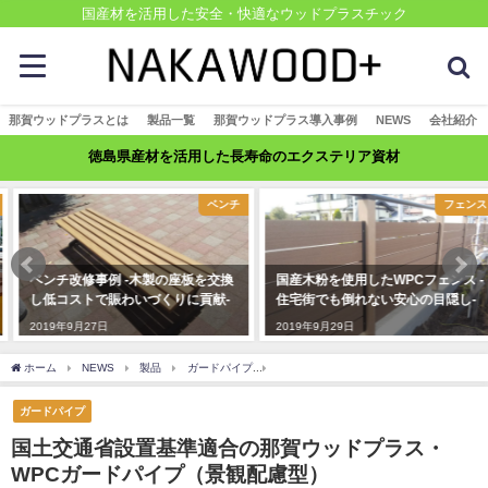
国産材を活用した安全・快適なウッドプラスチック
那賀ウッドプラスとは
製品一覧
那賀ウッドプラス導入事例
NEWS
会社紹介
徳島県産材を活用した長寿命のエクステリア資材
ベンチ
フェンス
ベンチ改修事例 -木製の座板を交換
国産木粉を使用したWPCフェンス -
し低コストで賑わいづくりに貢献-
住宅街でも倒れない安心の目隠し-
2019年9月27日
2019年9月29日
ホーム
NEWS
製品
ガードパイプ
国土交通省設置基準適合の那賀ウッドプラ
ガードパイプ
国土交通省設置基準適合の那賀ウッドプラス・
WPCガードパイプ（景観配慮型）