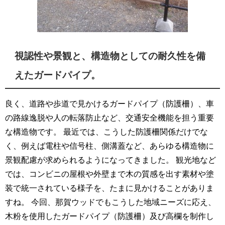
視認性や景観と、構造物としての耐久性を備
えたガードパイプ。
良く、道路や歩道で見かけるガードパイプ（防護柵）、車
の路線逸脱や人の転落防止など、交通安全機能を担う重要
な構造物です。 最近では、こうした防護柵関係だけでな
く、例えば電柱や信号柱、側溝蓋など、あらゆる構造物に
景観配慮が求められるようになってきました。 観光地など
では、コンビニの屋根や外壁まで木の質感を出す素材や塗
装で統一されている様子を、たまに見かけることがありま
すね。 今回、那賀ウッドでもこうした地域ニーズに応え、
木粉を使用したガードパイプ（防護柵）及び高欄を制作し